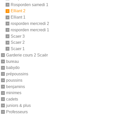
Rosporden samedi 1
Elliant 2
Elliant 1
rosporden mercredi 2
rosporden mercredi 1
Scaer 3
Scaer 2
Scaer 1
Garderie cours 2 Scaër
bureau
babydo
prépoussins
poussins
benjamins
minimes
cadets
juniors & plus
Professeurs