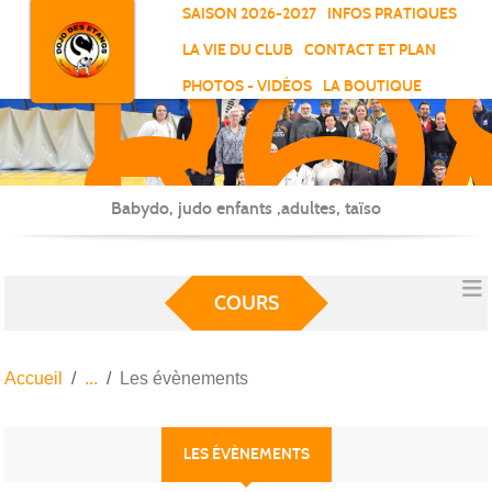
RO
Panneau de gestion des cookies
SAISON 2026-2027
INFOS PRATIQUES
-
LA VIE DU CLUB
CONTACT ET PLAN
SC
PHOTOS - VIDÉOS
LA BOUTIQUE
-
ELL
Babydo, judo enfants ,adultes, taïso
COURS
Accueil
Les évènements
LES ÉVÈNEMENTS