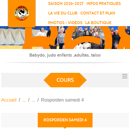
RO
Panneau de gestion des cookies
SAISON 2026-2027
INFOS PRATIQUES
-
LA VIE DU CLUB
CONTACT ET PLAN
SC
PHOTOS - VIDÉOS
LA BOUTIQUE
-
ELL
Babydo, judo enfants ,adultes, taïso
COURS
Accueil
Rosporden samedi 4
ROSPORDEN SAMEDI 4