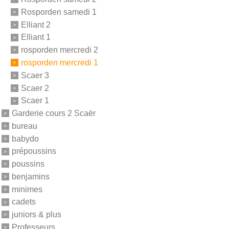
Rosporden samedi 1
Elliant 2
Elliant 1
rosporden mercredi 2
rosporden mercredi 1
Scaer 3
Scaer 2
Scaer 1
Garderie cours 2 Scaër
bureau
babydo
prépoussins
poussins
benjamins
minimes
cadets
juniors & plus
Professeurs