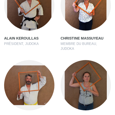
ALAIN KEROULLAS
CHRISTINE MASSUYEAU
PRÉSIDENT, JUDOKA
MEMBRE DU BUREAU,
JUDOKA