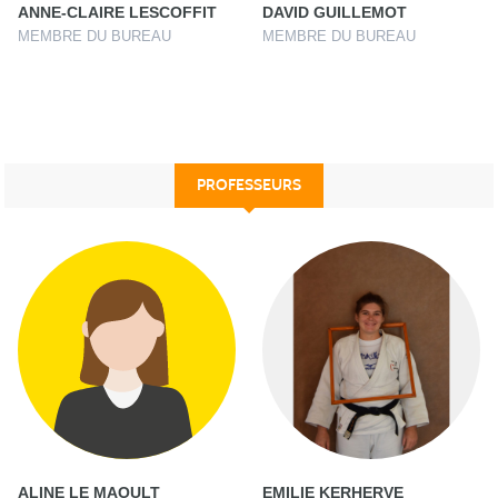
ANNE-CLAIRE LESCOFFIT
DAVID GUILLEMOT
MEMBRE DU BUREAU
MEMBRE DU BUREAU
PROFESSEURS
ALINE LE MAOULT
EMILIE KERHERVE