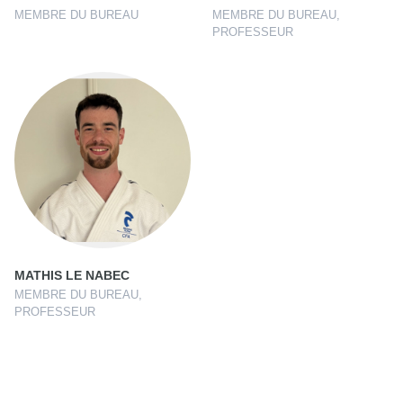
MEMBRE DU BUREAU
MEMBRE DU BUREAU,
PROFESSEUR
MATHIS LE NABEC
MEMBRE DU BUREAU,
PROFESSEUR