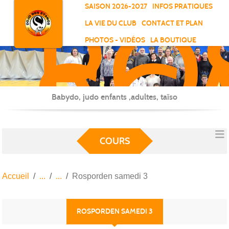
RO
Panneau de gestion des cookies
SAISON 2026-2027
INFOS PRATIQUES
-
LA VIE DU CLUB
CONTACT ET PLAN
SC
PHOTOS - VIDÉOS
LA BOUTIQUE
-
ELL
Babydo, judo enfants ,adultes, taïso
COURS
Accueil
Rosporden samedi 3
ROSPORDEN SAMEDI 3