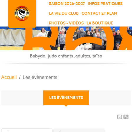
RO
Panneau de gestion des cookies
SAISON 2026-2027
INFOS PRATIQUES
-
LA VIE DU CLUB
CONTACT ET PLAN
SC
PHOTOS - VIDÉOS
LA BOUTIQUE
-
ELL
Babydo, judo enfants ,adultes, taïso
Accueil
Les évènements
LES ÉVÈNEMENTS