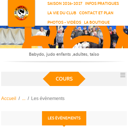
RO
Panneau de gestion des cookies
SAISON 2026-2027
INFOS PRATIQUES
-
LA VIE DU CLUB
CONTACT ET PLAN
SC
PHOTOS - VIDÉOS
LA BOUTIQUE
-
ELL
Babydo, judo enfants ,adultes, taïso
COURS
Accueil
Les évènements
LES ÉVÈNEMENTS