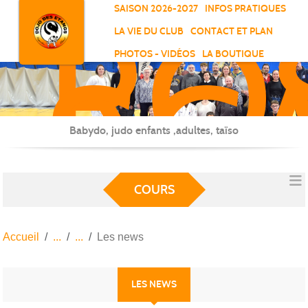
RO
Panneau de gestion des cookies
SAISON 2026-2027
INFOS PRATIQUES
-
LA VIE DU CLUB
CONTACT ET PLAN
SC
PHOTOS - VIDÉOS
LA BOUTIQUE
-
ELL
Babydo, judo enfants ,adultes, taïso
COURS
Accueil
Les news
LES NEWS