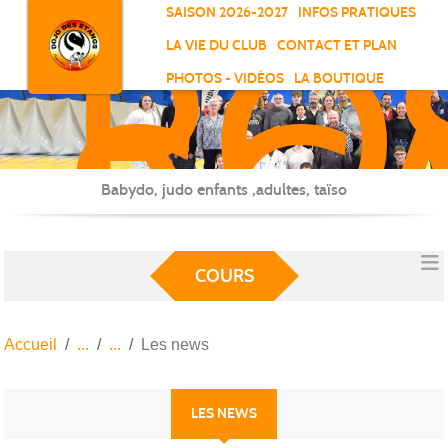
RO
Panneau de gestion des cookies
SAISON 2026-2027
INFOS PRATIQUES
-
LA VIE DU CLUB
CONTACT ET PLAN
SC
PHOTOS - VIDÉOS
LA BOUTIQUE
-
ELL
Babydo, judo enfants ,adultes, taïso
COURS
Accueil
Les news
LES NEWS