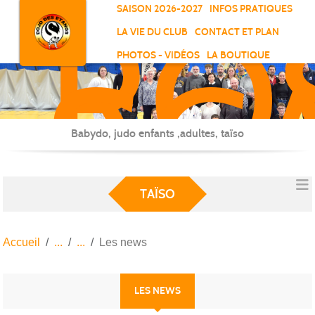
RO
Panneau de gestion des cookies
SAISON 2026-2027
INFOS PRATIQUES
-
LA VIE DU CLUB
CONTACT ET PLAN
SC
PHOTOS - VIDÉOS
LA BOUTIQUE
-
ELL
Babydo, judo enfants ,adultes, taïso
TAÏSO
Accueil
Les news
LES NEWS