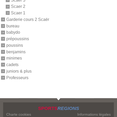
Scaer 2
Scaer 1
Garderie cours 2 Scaër
bureau
babydo
prépoussins
poussins
benjamins
minimes
cadets
juniors & plus
Professeurs
SPORTS
REGIONS
Charte cookies
Informations légales