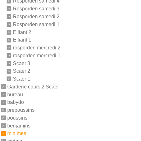
Rosporden samedi 4
Rosporden samedi 3
Rosporden samedi 2
Rosporden samedi 1
Elliant 2
Elliant 1
rosporden mercredi 2
rosporden mercredi 1
Scaer 3
Scaer 2
Scaer 1
Garderie cours 2 Scaër
bureau
babydo
prépoussins
poussins
benjamins
minimes