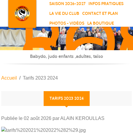
RO
Panneau de gestion des cookies
SAISON 2026-2027
INFOS PRATIQUES
-
LA VIE DU CLUB
CONTACT ET PLAN
SC
PHOTOS - VIDÉOS
LA BOUTIQUE
-
ELL
Babydo, judo enfants ,adultes, taïso
Accueil
Tarifs 2023 2024
TARIFS 2023 2024
Publiée le
02 août 2026
par ALAIN KEROULLAS