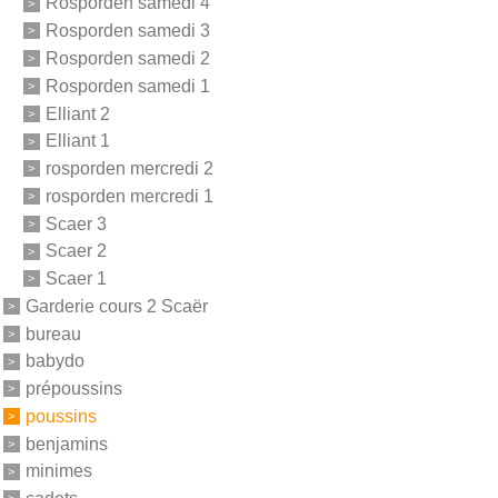
Rosporden samedi 4
Rosporden samedi 3
Rosporden samedi 2
Rosporden samedi 1
Elliant 2
Elliant 1
rosporden mercredi 2
rosporden mercredi 1
Scaer 3
Scaer 2
Scaer 1
Garderie cours 2 Scaër
bureau
babydo
prépoussins
poussins
benjamins
minimes