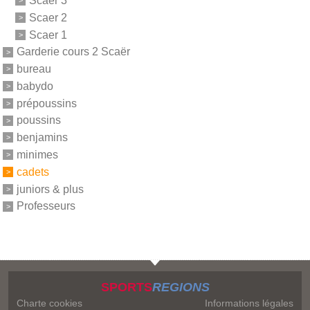
Scaer 3
Scaer 2
Scaer 1
Garderie cours 2 Scaër
bureau
babydo
prépoussins
poussins
benjamins
minimes
cadets
juniors & plus
Professeurs
SPORTS
REGIONS
Charte cookies
Informations légales