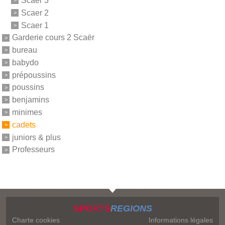
Scaer 3
Scaer 2
Scaer 1
Garderie cours 2 Scaër
bureau
babydo
prépoussins
poussins
benjamins
minimes
cadets
juniors & plus
Professeurs
SPORTS
REGIONS
Charte cookies
Informations légales