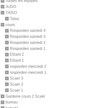
Toutes les équipes
JUDO
TAÏSO
Taïso
cours
Rosporden samedi 4
Rosporden samedi 3
Rosporden samedi 2
Rosporden samedi 1
Elliant 2
Elliant 1
rosporden mercredi 2
rosporden mercredi 1
Scaer 3
Scaer 2
Scaer 1
Garderie cours 2 Scaër
bureau