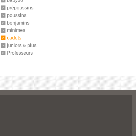
babydo
prépoussins
poussins
benjamins
minimes
cadets
juniors & plus
Professeurs