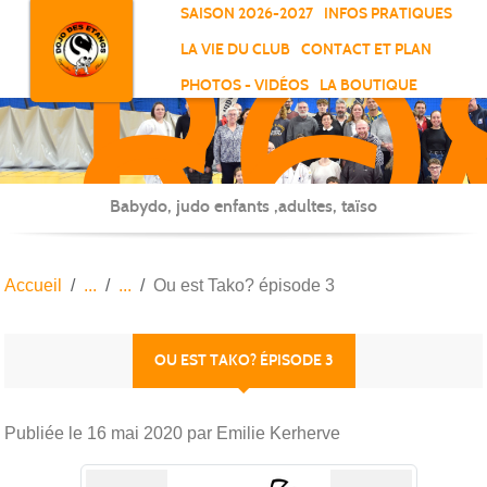
RO
Panneau de gestion des cookies
SAISON 2026-2027
INFOS PRATIQUES
-
LA VIE DU CLUB
CONTACT ET PLAN
SC
PHOTOS - VIDÉOS
LA BOUTIQUE
-
ELL
Babydo, judo enfants ,adultes, taïso
Accueil
Ou est Tako? épisode 3
OU EST TAKO? ÉPISODE 3
Publiée le
16 mai 2020
par Emilie Kerherve