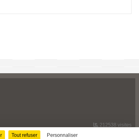
212538
visites
r
Tout refuser
Personnaliser