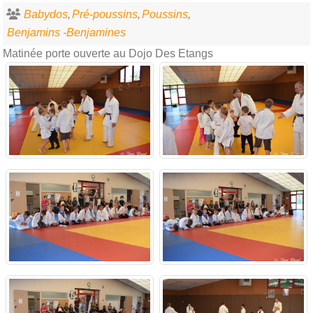
Babydos
Pré-poussins
Poussins
Benjamins -Benjamines
Matinée porte ouverte au Dojo Des Etangs