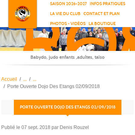
RO
Panneau de gestion des cookies
SAISON 2026-2027
INFOS PRATIQUES
-
LA VIE DU CLUB
CONTACT ET PLAN
SC
PHOTOS - VIDÉOS
LA BOUTIQUE
-
ELL
Babydo, judo enfants ,adultes, taïso
Accueil
Porte Ouverte Dojo Des Etangs 02/09/2018
PORTE OUVERTE DOJO DES ETANGS 02/09/2018
Publié le
07 sept. 2018
par Denis Rouzel