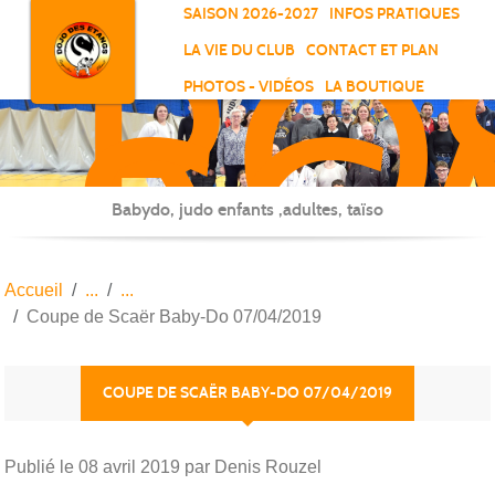
RO
Panneau de gestion des cookies
SAISON 2026-2027
INFOS PRATIQUES
-
LA VIE DU CLUB
CONTACT ET PLAN
SC
PHOTOS - VIDÉOS
LA BOUTIQUE
-
ELL
Babydo, judo enfants ,adultes, taïso
Accueil
Coupe de Scaër Baby-Do 07/04/2019
COUPE DE SCAËR BABY-DO 07/04/2019
Publié le
08 avril 2019
par Denis Rouzel