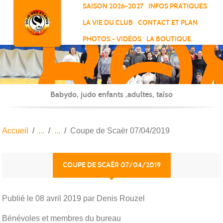
RO
Panneau de gestion des cookies
SAISON 2026-2027
INFOS PRATIQUES
-
LA VIE DU CLUB
CONTACT ET PLAN
SC
PHOTOS - VIDÉOS
LA BOUTIQUE
-
ELL
Babydo, judo enfants ,adultes, taïso
Accueil
Coupe de Scaër 07/04/2019
COUPE DE SCAËR 07/04/2019
Publié le
08 avril 2019
par Denis Rouzel
Bénévoles et membres du bureau