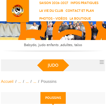
RO
Panneau de gestion des cookies
SAISON 2026-2027
INFOS PRATIQUES
-
LA VIE DU CLUB
CONTACT ET PLAN
SC
PHOTOS - VIDÉOS
LA BOUTIQUE
-
ELL
Babydo, judo enfants ,adultes, taïso
JUDO
Accueil
Poussins
POUSSINS