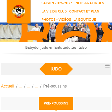
RO
Panneau de gestion des cookies
SAISON 2026-2027
INFOS PRATIQUES
-
LA VIE DU CLUB
CONTACT ET PLAN
SC
PHOTOS - VIDÉOS
LA BOUTIQUE
-
ELL
Babydo, judo enfants ,adultes, taïso
JUDO
Accueil
Pré-poussins
PRÉ-POUSSINS