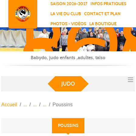
RO
Panneau de gestion des cookies
SAISON 2026-2027
INFOS PRATIQUES
-
LA VIE DU CLUB
CONTACT ET PLAN
SC
PHOTOS - VIDÉOS
LA BOUTIQUE
-
ELL
Babydo, judo enfants ,adultes, taïso
JUDO
Accueil
Poussins
POUSSINS