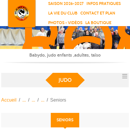
RO
Panneau de gestion des cookies
SAISON 2026-2027
INFOS PRATIQUES
-
LA VIE DU CLUB
CONTACT ET PLAN
SC
PHOTOS - VIDÉOS
LA BOUTIQUE
-
ELL
Babydo, judo enfants ,adultes, taïso
JUDO
Accueil
Seniors
SENIORS