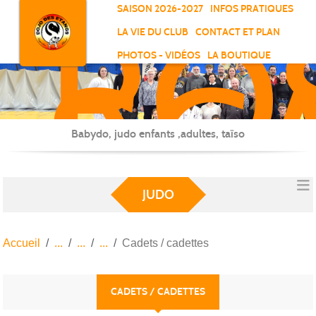
RO
Panneau de gestion des cookies
SAISON 2026-2027
INFOS PRATIQUES
-
LA VIE DU CLUB
CONTACT ET PLAN
SC
PHOTOS - VIDÉOS
LA BOUTIQUE
-
ELL
Babydo, judo enfants ,adultes, taïso
JUDO
Accueil
Cadets / cadettes
CADETS / CADETTES