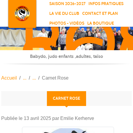
RO
Panneau de gestion des cookies
SAISON 2026-2027
INFOS PRATIQUES
-
LA VIE DU CLUB
CONTACT ET PLAN
SC
PHOTOS - VIDÉOS
LA BOUTIQUE
-
ELL
Babydo, judo enfants ,adultes, taïso
Accueil
Carnet Rose
CARNET ROSE
Publiée le
13 avril 2025
par Emilie Kerherve