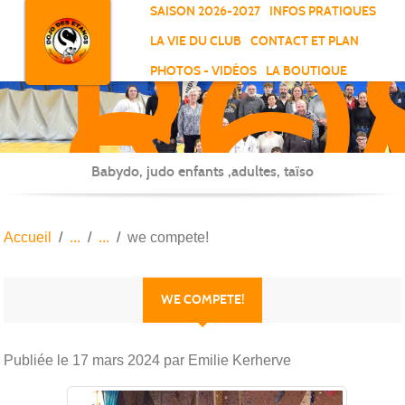
RO
Panneau de gestion des cookies
SAISON 2026-2027
INFOS PRATIQUES
-
LA VIE DU CLUB
CONTACT ET PLAN
SC
PHOTOS - VIDÉOS
LA BOUTIQUE
-
ELL
Babydo, judo enfants ,adultes, taïso
Accueil
we compete!
WE COMPETE!
Publiée le
17 mars 2024
par Emilie Kerherve