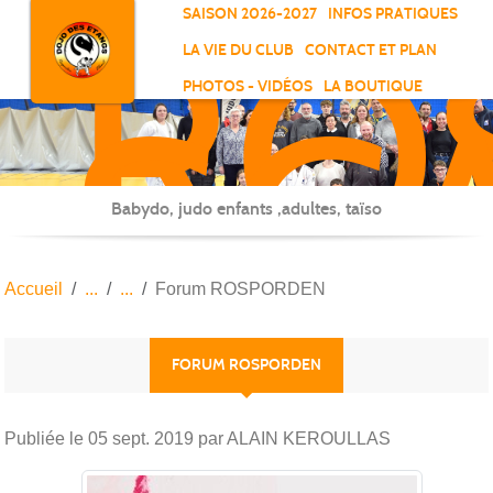
RO
Panneau de gestion des cookies
SAISON 2026-2027
INFOS PRATIQUES
-
LA VIE DU CLUB
CONTACT ET PLAN
SC
PHOTOS - VIDÉOS
LA BOUTIQUE
-
ELL
Babydo, judo enfants ,adultes, taïso
Accueil
Forum ROSPORDEN
FORUM ROSPORDEN
Publiée le
05 sept. 2019
par ALAIN KEROULLAS