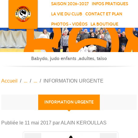
RO
Panneau de gestion des cookies
SAISON 2026-2027
INFOS PRATIQUES
-
LA VIE DU CLUB
CONTACT ET PLAN
SC
PHOTOS - VIDÉOS
LA BOUTIQUE
-
ELL
Babydo, judo enfants ,adultes, taïso
Accueil
INFORMATION URGENTE
INFORMATION URGENTE
Publiée le
11 mai 2017
par ALAIN KEROULLAS