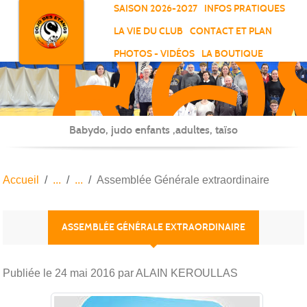
RO
Panneau de gestion des cookies
SAISON 2026-2027
INFOS PRATIQUES
-
LA VIE DU CLUB
CONTACT ET PLAN
SC
PHOTOS - VIDÉOS
LA BOUTIQUE
-
ELL
Babydo, judo enfants ,adultes, taïso
Accueil
Assemblée Générale extraordinaire
ASSEMBLÉE GÉNÉRALE EXTRAORDINAIRE
Publiée le
24 mai 2016
par ALAIN KEROULLAS