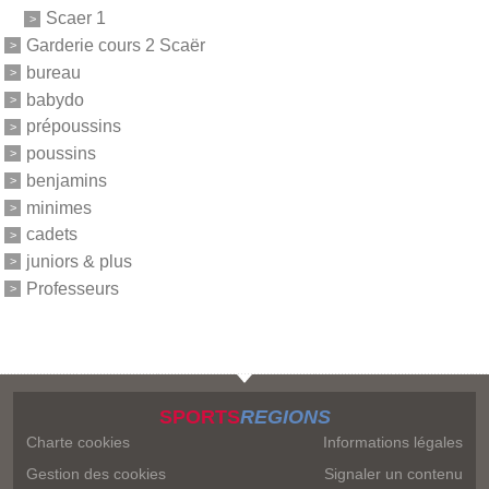
Scaer 1
Garderie cours 2 Scaër
bureau
babydo
prépoussins
poussins
benjamins
minimes
cadets
juniors & plus
Professeurs
SPORTS
REGIONS
Charte cookies
Informations légales
Gestion des cookies
Signaler un contenu