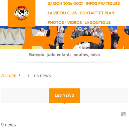
RO
Panneau de gestion des cookies
SAISON 2026-2027
INFOS PRATIQUES
-
LA VIE DU CLUB
CONTACT ET PLAN
SC
PHOTOS - VIDÉOS
LA BOUTIQUE
-
ELL
Babydo, judo enfants ,adultes, taïso
Accueil
Les news
LES NEWS
9 news