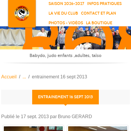
RO
Panneau de gestion des cookies
SAISON 2026-2027
INFOS PRATIQUES
-
LA VIE DU CLUB
CONTACT ET PLAN
SC
PHOTOS - VIDÉOS
LA BOUTIQUE
-
ELL
Babydo, judo enfants ,adultes, taïso
Accueil
entrainement 16 sept 2013
ENTRAINEMENT 16 SEPT 2013
Publié le
17 sept. 2013
par Bruno GERARD