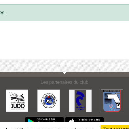
es.
Les partenaires du club