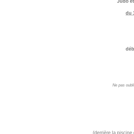
Judo et 
du 
déb
Ne pas oubli
(derrière la piscine