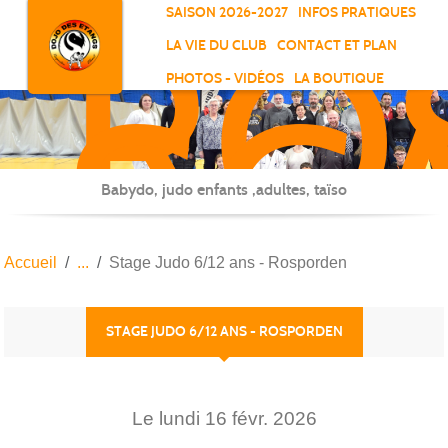
RO
Panneau de gestion des cookies
SAISON 2026-2027
INFOS PRATIQUES
-
LA VIE DU CLUB
CONTACT ET PLAN
SC
PHOTOS - VIDÉOS
LA BOUTIQUE
-
ELL
Babydo, judo enfants ,adultes, taïso
Accueil
Stage Judo 6/12 ans - Rosporden
STAGE JUDO 6/12 ANS - ROSPORDEN
Le
lundi
16
févr.
2026