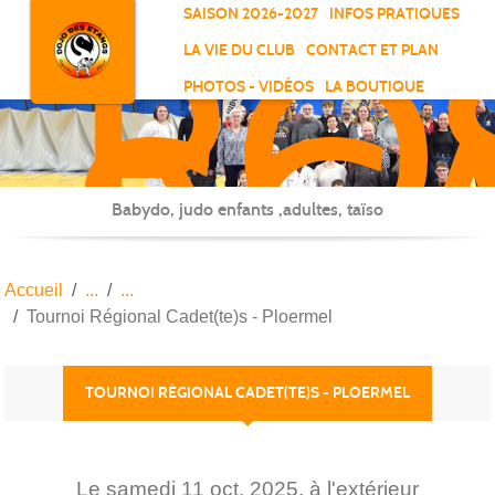
RO
Panneau de gestion des cookies
SAISON 2026-2027
INFOS PRATIQUES
-
LA VIE DU CLUB
CONTACT ET PLAN
SC
PHOTOS - VIDÉOS
LA BOUTIQUE
-
ELL
Babydo, judo enfants ,adultes, taïso
Accueil
Tournoi Régional Cadet(te)s - Ploermel
TOURNOI RÉGIONAL CADET(TE)S - PLOERMEL
Le
samedi
11
oct.
2025
, à l'extérieur