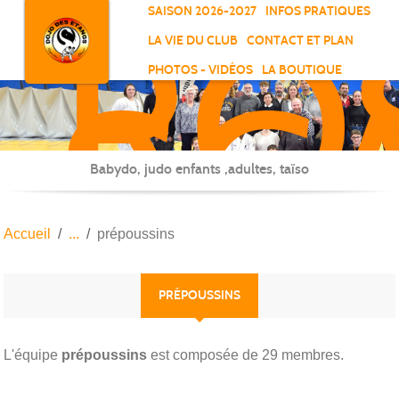
RO
Panneau de gestion des cookies
SAISON 2026-2027
INFOS PRATIQUES
-
LA VIE DU CLUB
CONTACT ET PLAN
SC
PHOTOS - VIDÉOS
LA BOUTIQUE
-
ELL
Babydo, judo enfants ,adultes, taïso
Accueil
prépoussins
PRÉPOUSSINS
L'équipe
prépoussins
est composée de 29 membres.