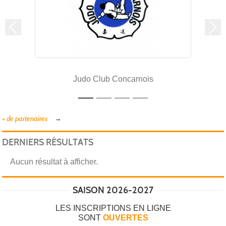
Précedent
Sui
udo Club Concarnois
Ligue
+ de partenaires
DERNIERS RÉSULTATS
Aucun résultat à afficher.
SAISON 2026-2027
LES INSCRIPTIONS EN LIGNE
SONT
OUVERTES