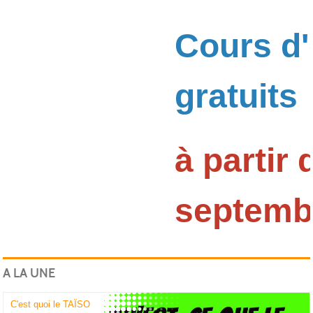
-
Cours d'
gratuits
à partir d
SC
septemb
A LA UNE
C'est quoi le TAÏSO