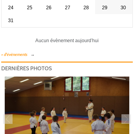
24
25
26
27
28
29
30
31
Aucun évènement aujourd'hui
+ d'évènements
DERNIÈRES PHOTOS
Précedent
Sui