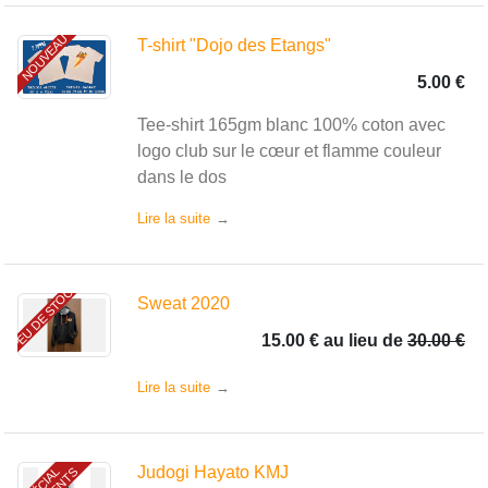
NOUVEAU
T-shirt "Dojo des Etangs"
5.00 €
Tee-shirt 165gm blanc 100% coton avec
logo club sur le cœur et flamme couleur
dans le dos
Lire la suite
PEU DE STOCK
Sweat 2020
15.00 €
au lieu de
30.00 €
Lire la suite
Judogi Hayato KMJ
S
P
É
C
I
A
L
A
D
H
É
R
E
N
T