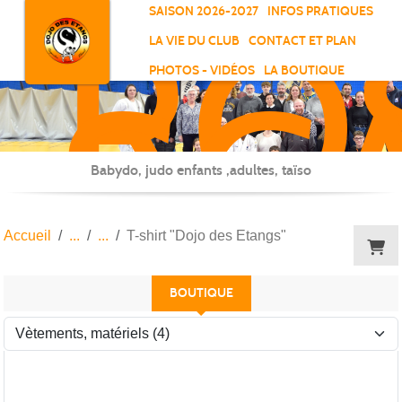
RO
Panneau de gestion des cookies
SAISON 2026-2027
INFOS PRATIQUES
-
LA VIE DU CLUB
CONTACT ET PLAN
SC
PHOTOS - VIDÉOS
LA BOUTIQUE
-
ELL
Babydo, judo enfants ,adultes, taïso
Accueil
T-shirt "Dojo des Etangs"
BOUTIQUE