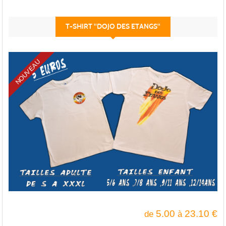
T-SHIRT "DOJO DES ETANGS"
NOUVEAU
5.00
23.10
€
de
à