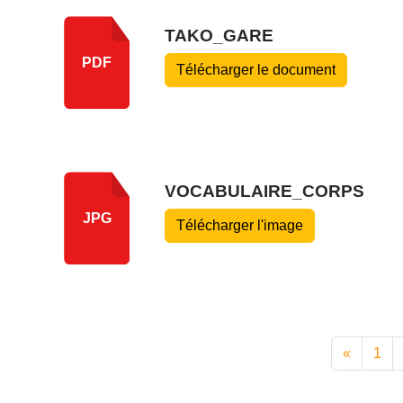
TAKO_GARE
PDF
Télécharger le document
VOCABULAIRE_CORPS
JPG
Télécharger l'image
«
1