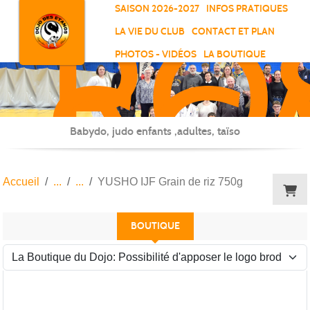
RO
Panneau de gestion des cookies
SAISON 2026-2027
INFOS PRATIQUES
-
LA VIE DU CLUB
CONTACT ET PLAN
SC
PHOTOS - VIDÉOS
LA BOUTIQUE
-
ELL
Babydo, judo enfants ,adultes, taïso
Accueil
YUSHO IJF Grain de riz 750g
BOUTIQUE