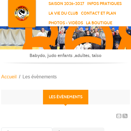
RO
Panneau de gestion des cookies
SAISON 2026-2027
INFOS PRATIQUES
-
LA VIE DU CLUB
CONTACT ET PLAN
SC
PHOTOS - VIDÉOS
LA BOUTIQUE
-
ELL
Babydo, judo enfants ,adultes, taïso
Accueil
Les évènements
LES ÉVÈNEMENTS