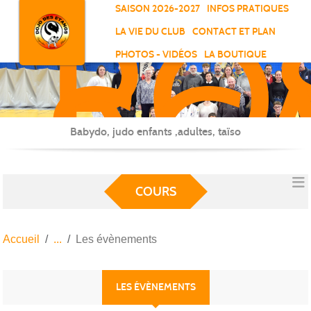
RO
Panneau de gestion des cookies
SAISON 2026-2027
INFOS PRATIQUES
-
LA VIE DU CLUB
CONTACT ET PLAN
SC
PHOTOS - VIDÉOS
LA BOUTIQUE
-
ELL
Babydo, judo enfants ,adultes, taïso
COURS
Accueil
Les évènements
LES ÉVÈNEMENTS