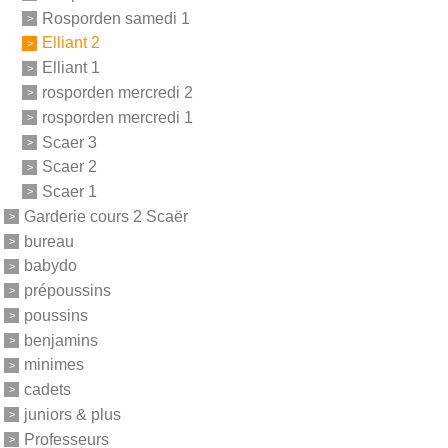
Rosporden samedi 1
Elliant 2
Elliant 1
rosporden mercredi 2
rosporden mercredi 1
Scaer 3
Scaer 2
Scaer 1
Garderie cours 2 Scaër
bureau
babydo
prépoussins
poussins
benjamins
minimes
cadets
juniors & plus
Professeurs