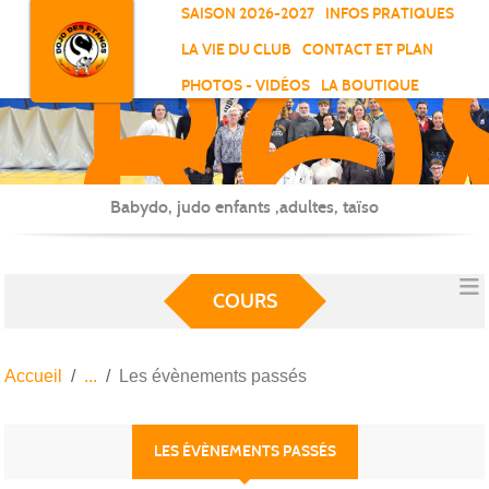
RO
Panneau de gestion des cookies
SAISON 2026-2027
INFOS PRATIQUES
-
LA VIE DU CLUB
CONTACT ET PLAN
SC
PHOTOS - VIDÉOS
LA BOUTIQUE
-
ELL
Babydo, judo enfants ,adultes, taïso
COURS
Accueil
Les évènements passés
LES ÉVÈNEMENTS PASSÉS